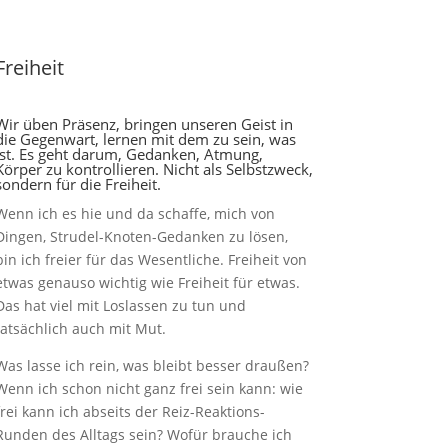
Freiheit
Wir üben Präsenz, bringen unseren Geist in
die Gegenwart, lernen mit dem zu sein, was
ist. Es geht darum, Gedanken, Atmung,
Körper zu kontrollieren. Nicht als Selbstzweck,
sondern für die Freiheit.
Wenn ich es hie und da schaffe, mich von
Dingen, Strudel-Knoten-Gedanken zu lösen,
bin ich freier für das Wesentliche. Freiheit von
etwas genauso wichtig wie Freiheit für etwas.
Das hat viel mit Loslassen zu tun und
tatsächlich auch mit Mut.
Was lasse ich rein, was bleibt besser draußen?
Wenn ich schon nicht ganz frei sein kann: wie
frei kann ich abseits der Reiz-Reaktions-
Runden des Alltags sein? Wofür brauche ich