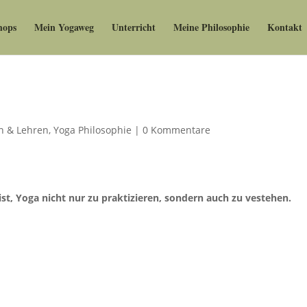
hops
Mein Yogaweg
Unterricht
Meine Philosophie
Kontakt
n & Lehren
,
Yoga Philosophie
|
0 Kommentare
 ist, Yoga nicht nur zu praktizieren, sondern auch zu vestehen.