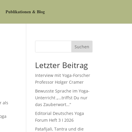
Publikationen & Blog
Suchen
Letzter Beitrag
Interview mit Yoga-Forscher
Professor Holger Cramer
Bewusste Sprache im Yoga-
Unterricht „…triffst Du nur
r als
das Zauberwort…“
Editorial Deutsches Yoga
Yoga
Forum Heft 3 I 2026
Patañjali, Tantra und die