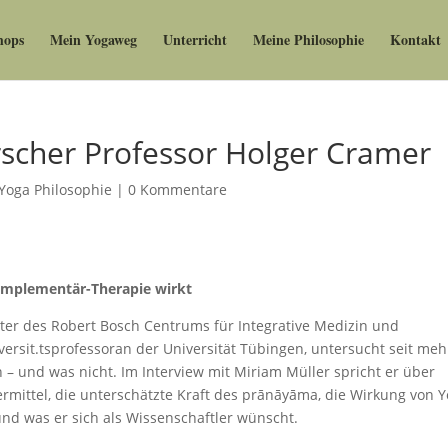
hops
Mein Yogaweg
Unterricht
Meine Philosophie
Kontakt
rscher Professor Holger Cramer
Yoga Philosophie
|
0 Kommentare
Komplementär-Therapie wirkt
iter des Robert Bosch Centrums für Integrative Medizin und
sit.tsprofessoran der Universität Tübingen, untersucht seit meh
 – und was nicht. Im Interview mit Miriam Müller spricht er über
ittel, die unterschätzte Kraft des prānāyāma, die Wirkung von 
und was er sich als Wissenschaftler wünscht.